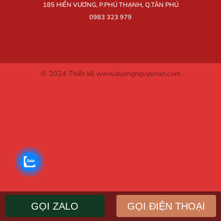
185 HIỀN VƯƠNG, P.PHÚ THẠNH, Q.TÂN PHÚ
0983 323 979
© 2024 Thiết kế www.duongnguyenan.com
GỌI ZALO
GỌI ĐIỆN THOẠI