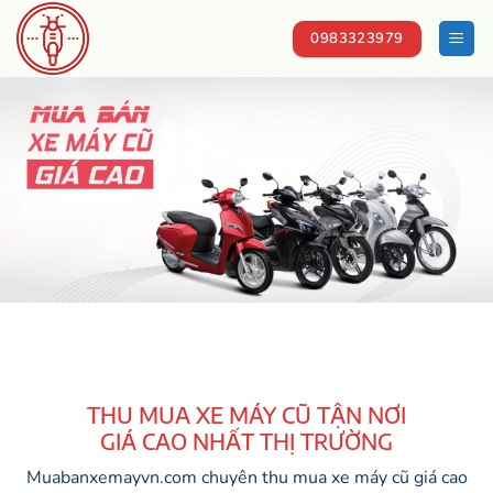
Chuyển
đến
0983323979
nội
dung
THU MUA XE MÁY CŨ TẬN NƠI
GIÁ CAO NHẤT THỊ TRƯỜNG
Muabanxemayvn.com chuyên thu mua xe máy cũ giá cao